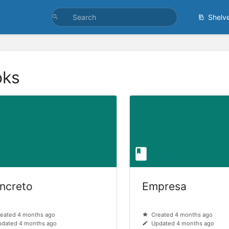
Shelv
oks
ncreto
Empresa
eated 4 months ago
Created 4 months ago
dated 4 months ago
Updated 4 months ago