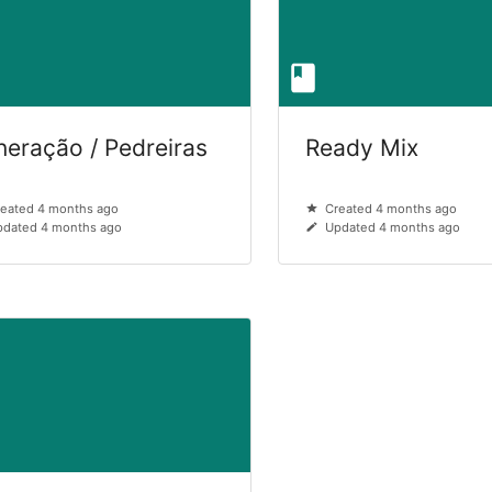
neração / Pedreiras
Ready Mix
eated 4 months ago
Created 4 months ago
dated 4 months ago
Updated 4 months ago