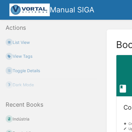
Manual SIGA
Actions
Bo
List View
View Tags
Toggle Details
Dark Mode
Recent Books
Co
Indústria
Cr
Up