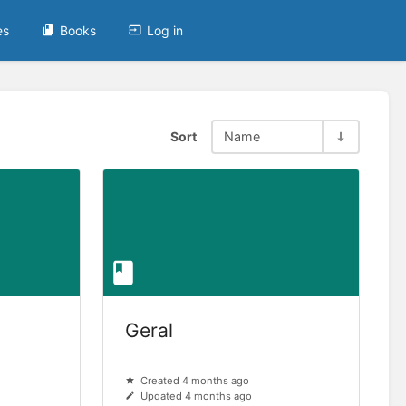
es
Books
Log in
Sort
Name
Geral
Created 4 months ago
Updated 4 months ago