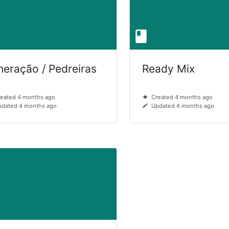
neração / Pedreiras
Ready Mix
eated 4 months ago
Created 4 months ago
dated 4 months ago
Updated 4 months ago