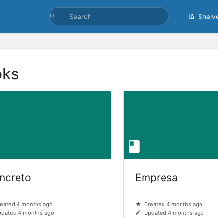
Shelv
oks
ncreto
Empresa
eated 4 months ago
Created 4 months ago
dated 4 months ago
Updated 4 months ago