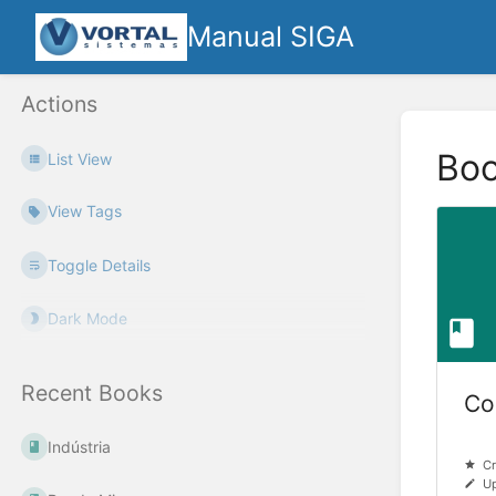
Manual SIGA
Actions
Bo
List View
View Tags
Toggle Details
Dark Mode
Recent Books
Co
Indústria
Cr
Up