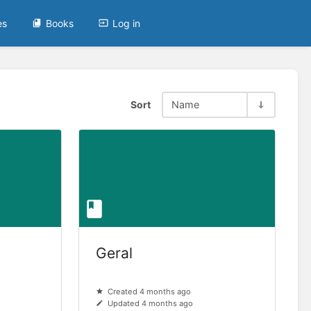
es
Books
Log in
Sort
Name
Geral
Created 4 months ago
Updated 4 months ago